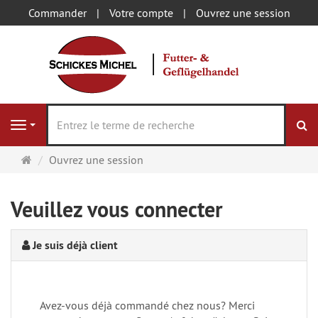
Commander
Votre compte
Ouvrez une session
Re
Navigation
Page
Ouvrez une session
d'accueil
Veuillez vous connecter
Je suis déjà client
Avez-vous déjà commandé chez nous? Merci