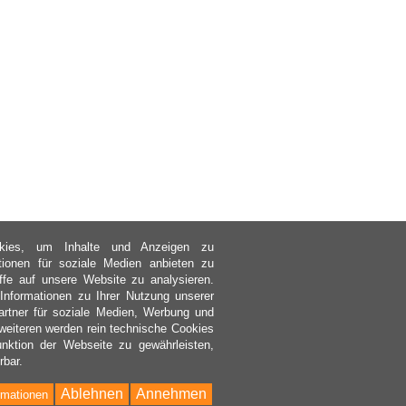
kies, um Inhalte und Anzeigen zu
ktionen für soziale Medien anbieten zu
ffe auf unsere Website zu analysieren.
nformationen zu Ihrer Nutzung unserer
rtner für soziale Medien, Werbung und
weiteren werden rein technische Cookies
nktion der Webseite zu gewährleisten,
rbar.
Ablehnen
Annehmen
rmationen