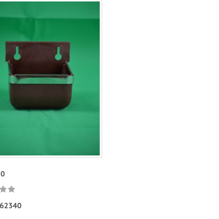
50
62340