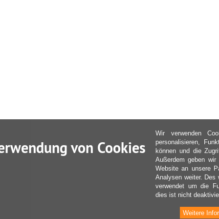
Wir verwenden Coo
erwendung von Cookies
personalisieren, Fun
können und die Zugri
Außerdem geben wir I
Website an unsere Pa
Analysen weiter. Des 
verwendet um die Fu
dies ist nicht deaktivie
Weitere Info