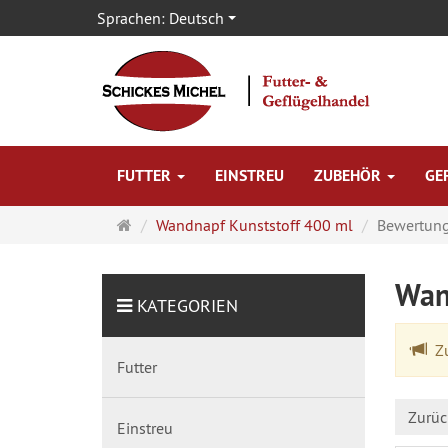
Sprachen:
Deutsch
FUTTER
EINSTREU
ZUBEHÖR
GE
Startseite
Wandnapf Kunststoff 400 ml
Bewertun
Wan
KATEGORIEN
Zu
Futter
Zurüc
Einstreu