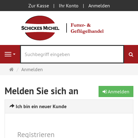
Zur Kasse
Ihr Konto
Anmelden
S
Navigation
Startseite
Anmelden
Melden Sie sich an
Anmelden
Ich bin ein neuer Kunde
Registrieren