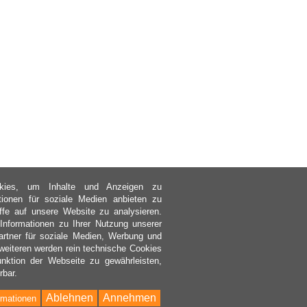
kies, um Inhalte und Anzeigen zu
ktionen für soziale Medien anbieten zu
ffe auf unsere Website zu analysieren.
nformationen zu Ihrer Nutzung unserer
rtner für soziale Medien, Werbung und
weiteren werden rein technische Cookies
nktion der Webseite zu gewährleisten,
rbar.
Ablehnen
Annehmen
rmationen