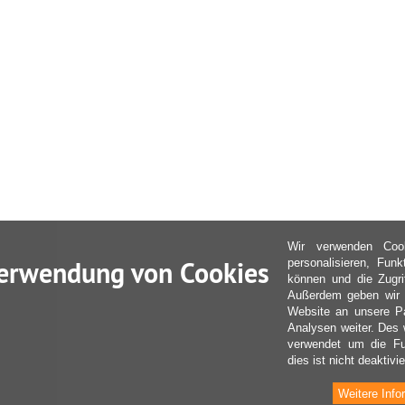
Wir verwenden Coo
erwendung von Cookies
personalisieren, Fun
können und die Zugri
Außerdem geben wir I
Website an unsere Pa
Analysen weiter. Des 
verwendet um die Fu
dies ist nicht deaktivie
Weitere Info