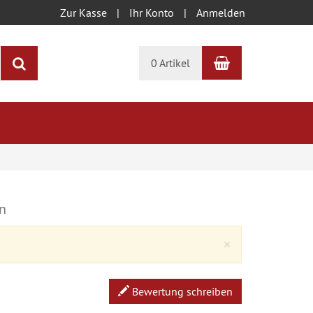
Zur Kasse
Ihr Konto
Anmelden
Warenkorb
Suchen
0 Artikel
n
Close
×
Bewertung schreiben