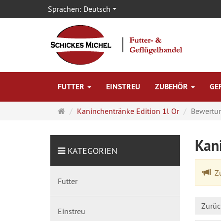
Sprachen:
Deutsch
FUTTER
EINSTREU
ZUBEHÖR
GE
Startseite
Kaninchentränke Edition 1l Or
Bewertu
Kan
KATEGORIEN
Zu
Futter
Zurüc
Einstreu