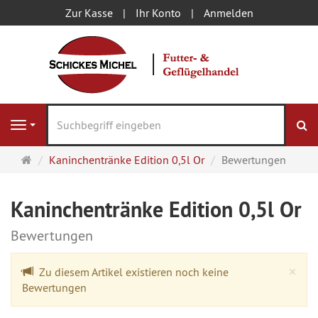
Zur Kasse
Ihr Konto
Anmelden
S
Navigation
Startseite
Kaninchentränke Edition 0,5l Or
Bewertungen
Kaninchentränke Edition 0,5l Or
Bewertungen
Cl
×
Zu diesem Artikel existieren noch keine
Bewertungen