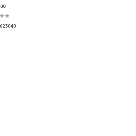
,00
623040