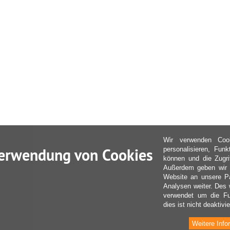
Wir verwenden Coo
erwendung von Cookies
personalisieren, Fun
können und die Zugri
Außerdem geben wir I
Website an unsere Pa
Analysen weiter. Des 
verwendet um die Fu
dies ist nicht deaktivie
Weitere Info