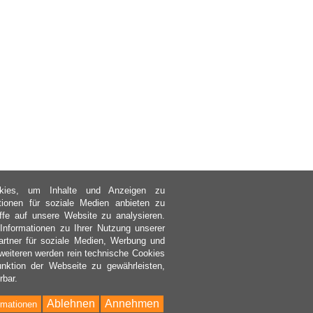
kies, um Inhalte und Anzeigen zu
ktionen für soziale Medien anbieten zu
ffe auf unsere Website zu analysieren.
nformationen zu Ihrer Nutzung unserer
rtner für soziale Medien, Werbung und
weiteren werden rein technische Cookies
nktion der Webseite zu gewährleisten,
rbar.
Ablehnen
Annehmen
rmationen